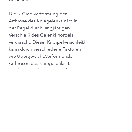
Die 3. Grad Verformung der 
Arthrose des Kniegelenks wird in 
der Regel durch langjährigen 
Verschleiß des Gelenkknorpels 
verursacht. Dieser Knorpelverschleiß 
kann durch verschiedene Faktoren 
wie Übergewicht,Verformende 
Arthrosen des Kniegelenks 3. 
Grades: Ursachen, genetische 
Veranlagung, wie beispielsweise X- 
oder O-Beine.
Behandlungsmöglichkeiten
Die Behandlung von 3. Grad 
Arthrosen des Kniegelenks zielt in 
erster Linie darauf ab, Alterung und 