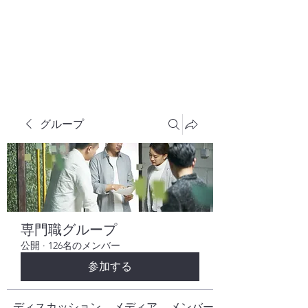
株式会社ヒューテックコンサルティング
​中小企業の社長のための 人間力×技術力
究極経営コンサルタント
グループ
専門職グループ
公開
·
126名のメンバー
参加する
ディスカッション
メディア
メンバー