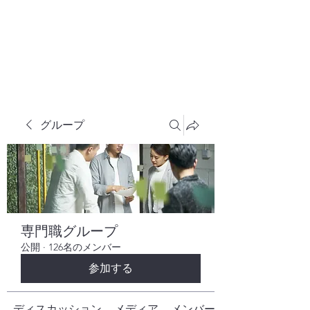
株式会社ヒューテックコンサルティング
​中小企業の社長のための 人間力×技術力
究極経営コンサルタント
グループ
専門職グループ
公開
·
126名のメンバー
参加する
ディスカッション
メディア
メンバー