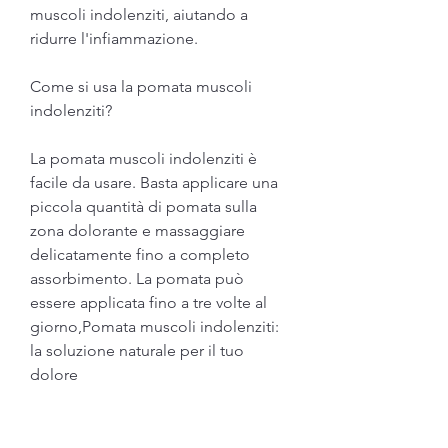
muscoli indolenziti, aiutando a 
ridurre l'infiammazione.
Come si usa la pomata muscoli 
indolenziti?
La pomata muscoli indolenziti è 
facile da usare. Basta applicare una 
piccola quantità di pomata sulla 
zona dolorante e massaggiare 
delicatamente fino a completo 
assorbimento. La pomata può 
essere applicata fino a tre volte al 
giorno,Pomata muscoli indolenziti: 
la soluzione naturale per il tuo 
dolore
Se sei un atleta o semplicemente 
pratichi uno sport con regolarità, la 