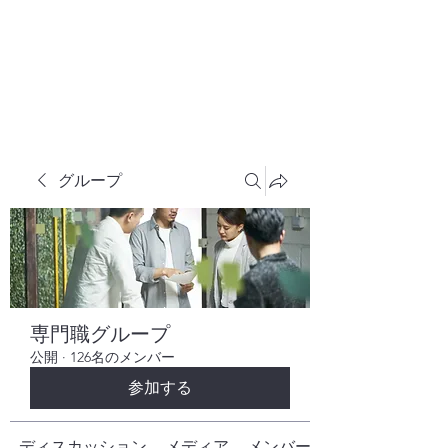
株式会社ヒューテックコンサルティング
​中小企業の社長のための 人間力×技術力
究極経営コンサルタント
グループ
専門職グループ
公開
·
126名のメンバー
参加する
ディスカッション
メディア
メンバー