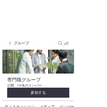
株式会社ヒューテックコンサルティング
​中小企業の社長のための 人間力×技術力
究極経営コンサルタント
グループ
専門職グループ
公開
·
126名のメンバー
参加する
ディスカッション
メディア
メンバー