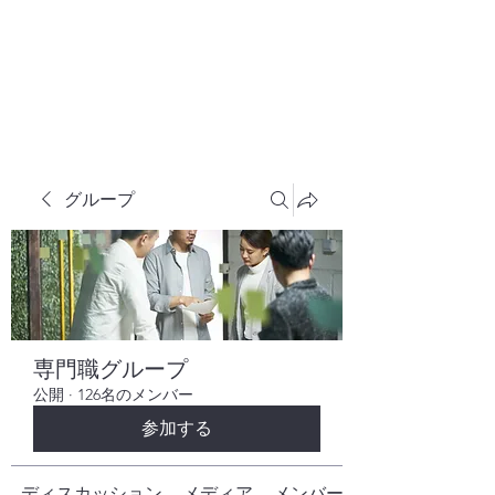
株式会社ヒューテックコンサルティング
​中小企業の社長のための 人間力×技術力
究極経営コンサルタント
グループ
専門職グループ
公開
·
126名のメンバー
参加する
ディスカッション
メディア
メンバー