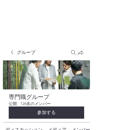
株式会社ヒューテックコンサルティング
​中小企業の社長のための 人間力×技術力
究極経営コンサルタント
グループ
専門職グループ
公開
·
126名のメンバー
参加する
ディスカッション
メディア
メンバー