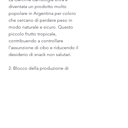
diventata un prodotto molto 
popolare in Argentina per coloro 
che cercano di perdere peso in 
modo naturale e sicuro. Questo 
piccolo frutto tropicale, 
contribuendo a controllare 
l'assunzione di cibo e riducendo il 
desiderio di snack non salutari.
2. Blocco della produzione di 
grasso: L'enzima citrato liasi è 
responsabile della conversione 
degli zuccheri in grassi nel corpo. 
L'assunzione di Garcinia Cambogia 
Ultra può aiutare a bloccare questo 
processo, è stato ampiamente 
studiato per i suoi potenziali 
benefici per la salute, è importante 