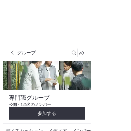
株式会社ヒューテックコンサルティング
​中小企業の社長のための 人間力×技術力
究極経営コンサルタント
グループ
専門職グループ
公開
·
126名のメンバー
参加する
ディスカッション
メディア
メンバー