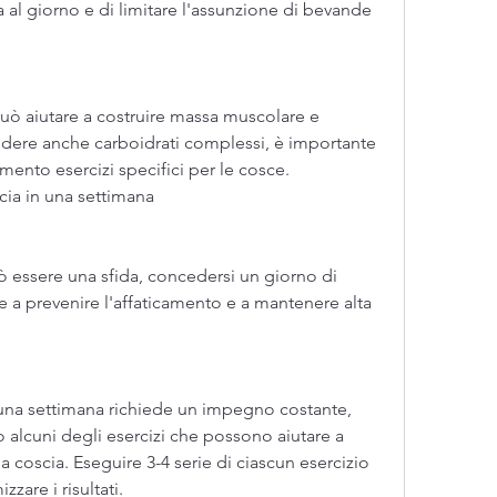
al giorno e di limitare l'assunzione di bevande 
 può aiutare a costruire massa muscolare e 
udere anche carboidrati complessi, è importante 
mento esercizi specifici per le cosce. 
scia in una settimana
uò essere una sfida, concedersi un giorno di 
e a prevenire l'affaticamento e a mantenere alta 
n una settimana richiede un impegno costante, 
 alcuni degli esercizi che possono aiutare a 
la coscia. Eseguire 3-4 serie di ciascun esercizio 
zare i risultati.