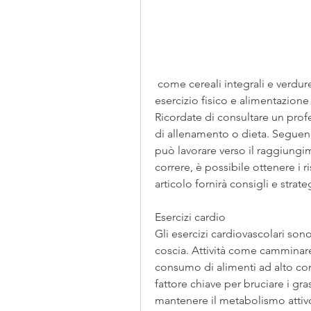
 come cereali integrali e verdure, affondi, ma seguendo una combinazione di 
esercizio fisico e alimentazione e
Ricordate di consultare un prof
di allenamento o dieta. Seguendo 
può lavorare verso il raggiungime
correre, è possibile ottenere i r
articolo fornirà consigli e stra
Esercizi cardio
Gli esercizi cardiovascolari son
coscia. Attività come camminare,
consumo di alimenti ad alto cont
fattore chiave per bruciare i gras
mantenere il metabolismo attivo 