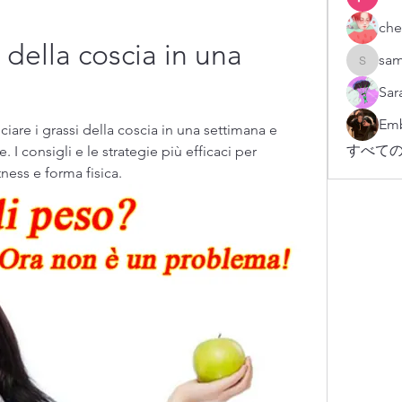
che
 della coscia in una 
sam
sampark
Sar
Emb
ciare i grassi della coscia in una settimana e 
すべての
I consigli e le strategie più efficaci per 
tness e forma fisica.