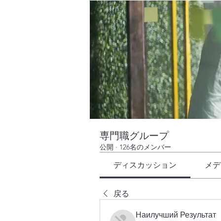
専門職グループ
公開
·
126名のメンバー
ディスカッション
メデ
戻る
Наилучший Результат