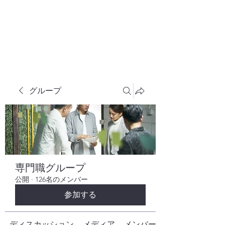
株式会社ヒューテックコンサルティング
​中小企業の社長のための 人間力×技術力
究極経営コンサルタント
グループ
専門職グループ
公開
·
126名のメンバー
参加する
ディスカッション
メディア
メンバー