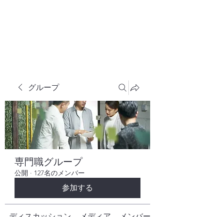
株式会社ヒューテックコンサルティング
​中小企業の社長のための 人間力×技術力
究極経営コンサルタント
グループ
専門職グループ
公開
·
127名のメンバー
参加する
ディスカッション
メディア
メンバー