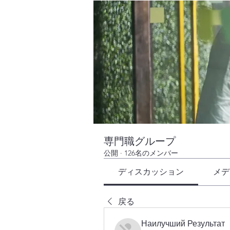
専門職グループ
公開
·
126名のメンバー
ディスカッション
メデ
戻る
Наилучший Результат