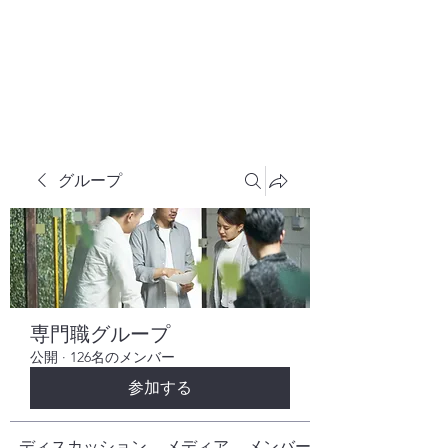
株式会社ヒューテックコンサルティング
​中小企業の社長のための 人間力×技術力
究極経営コンサルタント
グループ
専門職グループ
公開
·
126名のメンバー
参加する
ディスカッション
メディア
メンバー