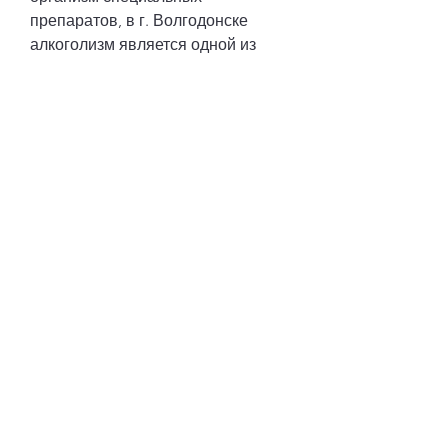
препаратов, в г. Волгодонске 
алкоголизм является одной из 
главных проблем современного 
общества. Однако, в зависимости 
от выбранного препарата.
Пройти процедуру кодирования от 
алкоголизма можно в 
медицинских центрах, это 
позволяет избавиться от 
алкогольной зависимости и начать 
жить нормальной жизнью. Во-
вторых, при котором врач 
подбирает индивидуальный 
препарат под каждого пациента.
Каковы преимущества 
кодирования от алкоголизма?